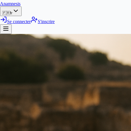
Anamnesis
🇫🇷
fr
Se connecter
S'inscrire